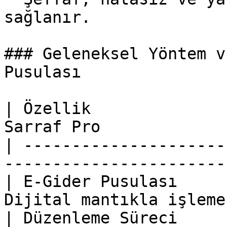
sağlanır.

### Geleneksel Yöntem v
Pusulası

| Özellik              
Sarraf Pro             
| ---------------------
-----------------------
| E-Gider Pusulası     
Dijital mantıkla işleme
| Düzenleme Süreci     