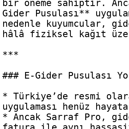
bir öneme sahiptir. Anc
Gider Pusulası** uygula
nedenle kuyumcular, gid
hâlâ fiziksel kağıt üze
***

### E-Gider Pusulası Yo
* Türkiye’de resmi olar
uygulaması henüz hayata
* Ancak Sarraf Pro, gid
fatura ile aynı hassasi